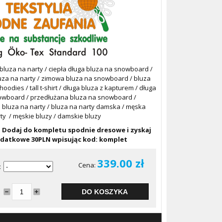
luza na narty / ciepła długa bluza na snowboard /
uza na narty / zimowa bluza na snowboard / bluza
l hoodies / tall t-shirt / długa bluza z kapturem / długa
owboard / przedłużana bluza na snowboard /
 bluza na narty / bluza na narty damska / męska
ty / męskie bluzy / damskie bluzy
:
Dodaj do kompletu spodnie dresowe i zyskaj
datkowe 30PLN wpisując kod: komplet
339.00
zł
Cena:
:
DO KOSZYKA