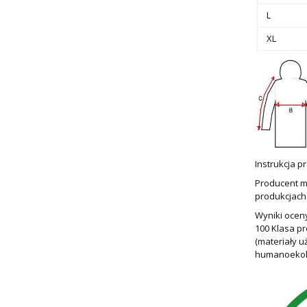
L
XL
Instrukcja p
Producent m
produkcjach
Wyniki ocen
100 Klasa pr
(materiały u
humanoekol