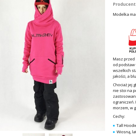
Producent
Modelka ma 
Masz przed s
od podstaw w
wszelkich st
jakości, a b
Chociaż jej 
nie stoi na 
zastosowanie
ograniczeń. 
morzem, w g
Cechy:
Tall Hoodi
Wiosną, la