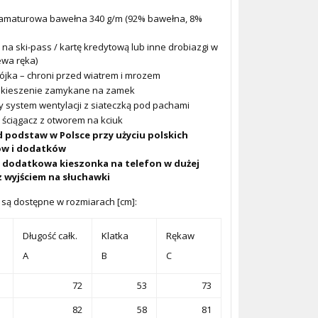
maturowa bawełna 340 g/m (92% bawełna, 8%
na ski-pass / kartę kredytową lub inne drobiazgi w
ewa ręka)
ójka – chroni przed wiatrem i mrozem
 kieszenie zamykane na zamek
 system wentylacji z siateczką pod pachami
 ściągacz z otworem na kciuk
 podstaw w Polsce przy użyciu polskich
ów i dodatków
dodatkowa kieszonka na telefon w dużej
z wyjściem na słuchawki
 są dostępne w rozmiarach [cm]:
Długość całk.
Klatka
Rękaw
A
B
C
72
53
73
82
58
81