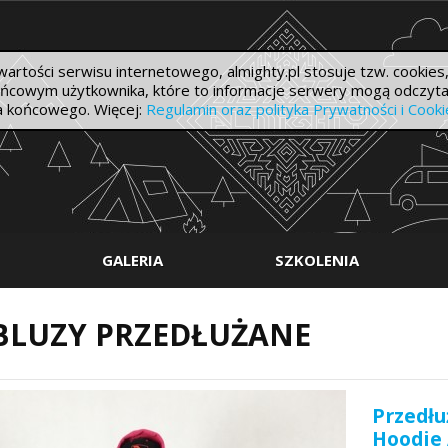
Almighty - frees
rtości serwisu internetowego, almighty.pl stosuje tzw. cookies,
ońcowym użytkownika, które to informacje serwery mogą odczy
ia końcowego. Więcej:
Regulamin oraz polityka Prywatności i Cook
GALERIA
SZKOLENIA
BLUZY PRZEDŁUŻANE
Przedłu
Hoodie 