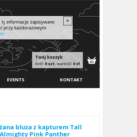
tyle wear
×
 tj. informacje zapisywane
tać przy każdorazowym
ies
Twój koszyk
ilość:
0 szt.
wartość:
0 zł
EVENTS
KONTAKT
żana bluza z kapturem Tall
Almighty Pink Panther