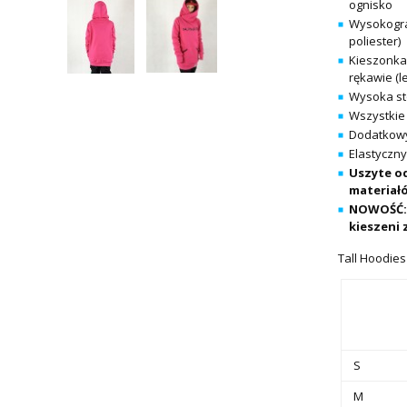
ognisko
Wysokogra
poliester)
Kieszonka 
rękawie (l
Wysoka st
Wszystkie
Dodatkowy
Elastyczny
Uszyte od
materiał
NOWOŚĆ: 
kieszeni 
Tall Hoodies
S
M