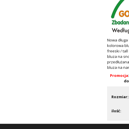
Nowa długa b
kolorowa bl
freeski / tal
bluza na sn
przedłużana
bluza na nar
Promocja
do
Rozmiar:
ilość: