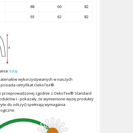
88
60
82
93
62
82
rania:
tutaj
ateriałów wykorzystywanych w naszych
 posiada cetryfikat OekoTex®.
y przeprowadzonej zgodnie z OekoTex® Standard
oduktów I - pokazały, że wymienione wyżej produkty
żyte do odszyć) spełniają wymagania
ogiczne.